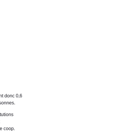
nt donc 0,6
rsonnes.
tutions
ne coop.