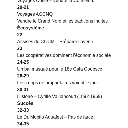
Voyages Coste – Vendre la Côte-Nord
20-21
Voyages AGCNQ
Vendre le Grand Nord et les traditions inuites
Écosystème
22
Assises du CQCM – Préparer l’avenir
23
Les coopératives dominent l’économie sociale
24-25
Un bal masqué pour le 18e Gala Coopsco
26-29
Les coops de propriétaires voient le jour
30-31
Histoire – Cyrille Vaillancourt (1892-1969)
Succès
32-33
Le Dr. Mobilo Aquafest – Pas de farce !
34-35