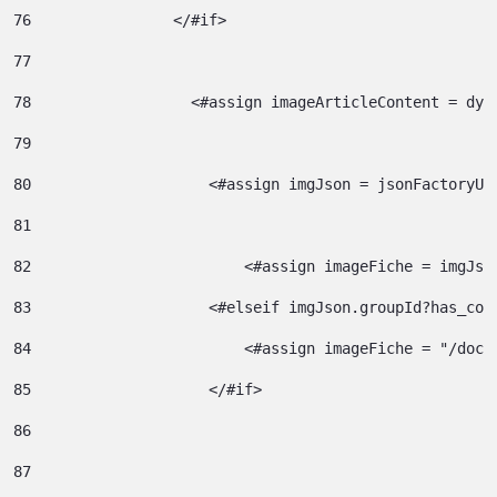
76
                </#if> 
77
78
                  <#assign imageArticleContent = dyn
79
80
                    <#assign imgJson = jsonFactoryUt
81
82
                  	  <#assign imageFiche = img
83
                    <#elseif imgJson.groupId?has_con
84
                  	  <#assign image
85
                    </#if> 
86
87