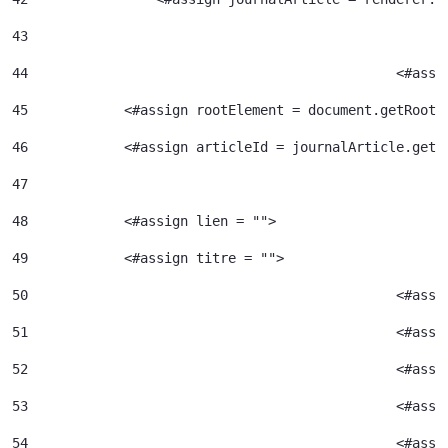
43
44
						<
45
            <#assign rootElement = document.getRootE
46
            <#assign articleId = journalArticle.getA
47
48
            <#assign lien = ""> 
49
            <#assign titre = ""> 
50
						<#
51
52
						<#
53
						<#
54
						<