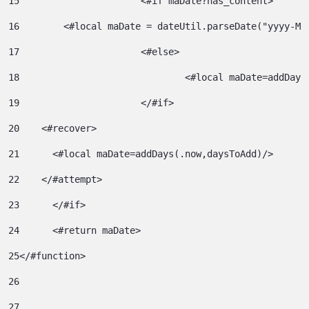
15
			<#if maDate?has_content> 
16
        <#local maDate = dateUtil.parseDate("yyyy-MM
17
			<#else> 
18
				<#local maDate=addDa
19
			</#if> 
20
    <#recover> 
21
      <#local maDate=addDays(.now,daysToAdd)/> 
22
    </#attempt> 
23
	</#if> 
24
	<#return maDate> 
25
</#function> 
26
27