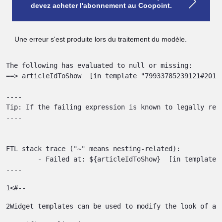
devez acheter l'abonnement au Coopoint.
Une erreur s'est produite lors du traitement du modèle.
The following has evaluated to null or missing:

==> articleIdToShow  [in template "79933785239121#20119
----

Tip: If the failing expression is known to legally ref
----

----

FTL stack trace ("~" means nesting-related):

	- Failed at: ${articleIdToShow}  [in template "79933785239121#20119#41645" at line 122, column 51]

----
1
<#-- 
2
Widget templates can be used to modify the look of a 