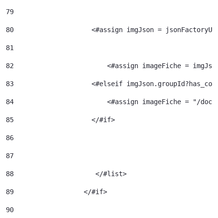
79
80
                    <#assign imgJson = jsonFactoryUt
81
82
                  	  <#assign imageFiche = img
83
                    <#elseif imgJson.groupId?has_con
84
                  	  <#assign image
85
                    </#if> 
86
87
88
		       </#list> 
89
		    </#if> 
90