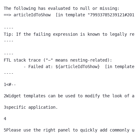
The following has evaluated to null or missing:

==> articleIdToShow  [in template "79933785239121#20119
----

Tip: If the failing expression is known to legally ref
----

----

FTL stack trace ("~" means nesting-related):

	- Failed at: ${articleIdToShow}  [in template "79933785239121#20119#41645" at line 122, column 51]

----
1
<#-- 
2
Widget templates can be used to modify the look of a 
3
specific application. 
4
5
Please use the right panel to quickly add commonly us