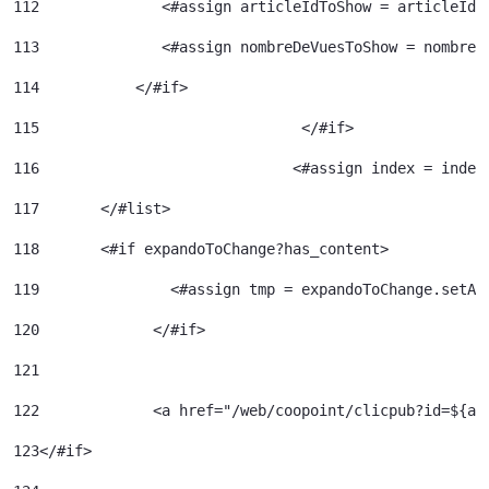
112
              <#assign articleIdToShow = articleId>
113
              <#assign nombreDeVuesToShow = nombreD
114
           </#if> 
115
				 </#if> 
116
				<#assign index = inde
117
	  </#list> 
118
	  <#if expandoToChange?has_content> 
119
120
		</#if> 	 
121
122
		<a href="/web/coopoint/clicpub?id=${
123
</#if> 