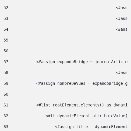
52
						<#
53
						<#
54
						<
55
56
57
            <#assign expandoBridge = journalArticle.
58
						<
59
            <#assign nombreDeVues = expandoBridge.ge
60
61
            <#list rootElement.elements() as dynamic
62
                <#if dynamicElement.attributeValue("
63
                    <#assign titre = dynamicElement.