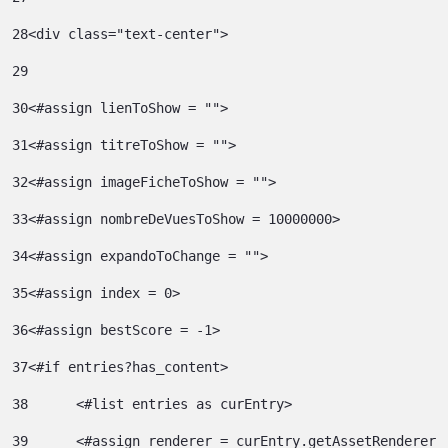
28
<div class="text-center"> 
29
30
<#assign lienToShow = ""> 
31
<#assign titreToShow = ""> 
32
<#assign imageFicheToShow = "">	 
33
<#assign nombreDeVuesToShow = 10000000>	 
34
<#assign expandoToChange = ""> 
35
<#assign index = 0>	 
36
<#assign bestScore = -1> 
37
<#if entries?has_content> 
38
	<#list entries as curEntry> 
39
    	<#assign renderer = curEntry.getAssetRenderer(