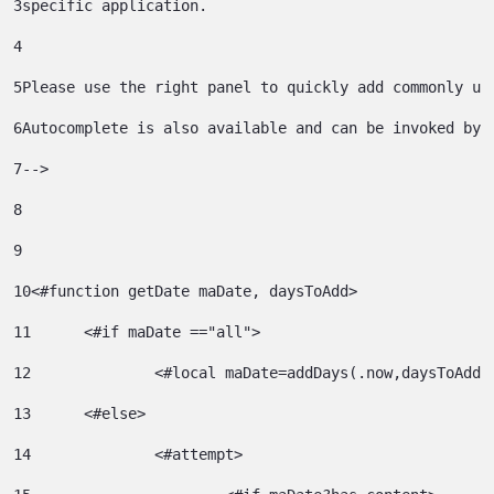
3
specific application. 
4
5
Please use the right panel to quickly add commonly us
6
Autocomplete is also available and can be invoked by 
7
--> 
8
9
10
<#function getDate maDate, daysToAdd> 
11
	<#if maDate =="all"> 
12
		<#local maDate=addDays(.now,daysToAdd)
13
	<#else> 
14
		<#attempt> 