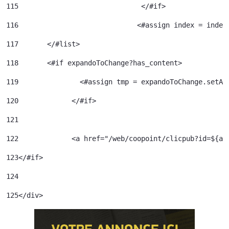
115
				 </#if> 
116
				<#assign index = inde
117
	  </#list> 
118
	  <#if expandoToChange?has_content> 
119
120
		</#if> 	 
121
122
		<a href="/web/coopoint/clicpub?id=${
123
</#if> 
124
125
</div> 