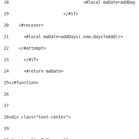
18
				<#local maDate=addDa
19
			</#if> 
20
    <#recover> 
21
      <#local maDate=addDays(.now,daysToAdd)/> 
22
    </#attempt> 
23
	</#if> 
24
	<#return maDate> 
25
</#function> 
26
27
28
<div class="text-center"> 
29