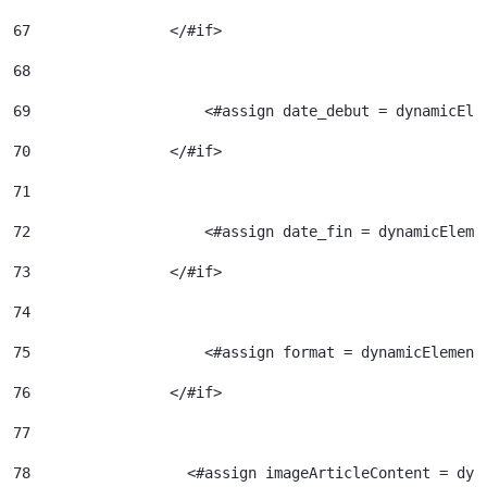
67
                </#if> 
68
69
                    <#assign date_debut = dynamicEle
70
                </#if> 
71
72
                    <#assign date_fin = dynamicEleme
73
                </#if> 
74
75
                    <#assign format = dynamicElement
76
                </#if> 
77
78
                  <#assign imageArticleContent = dyn