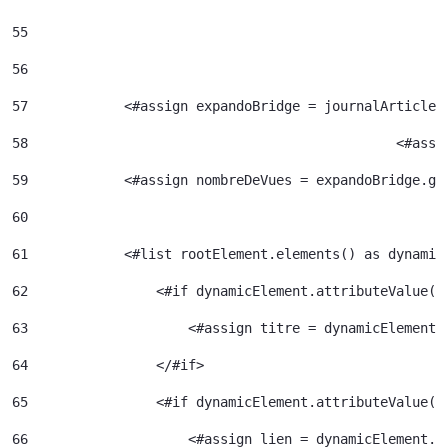
55
56
57
            <#assign expandoBridge = journalArticle.
58
						<
59
            <#assign nombreDeVues = expandoBridge.ge
60
61
            <#list rootElement.elements() as dynamic
62
                <#if dynamicElement.attributeValue("
63
                    <#assign titre = dynamicElement.
64
                </#if> 
65
                <#if dynamicElement.attributeValue("
66
                    <#assign lien = dynamicElement.e