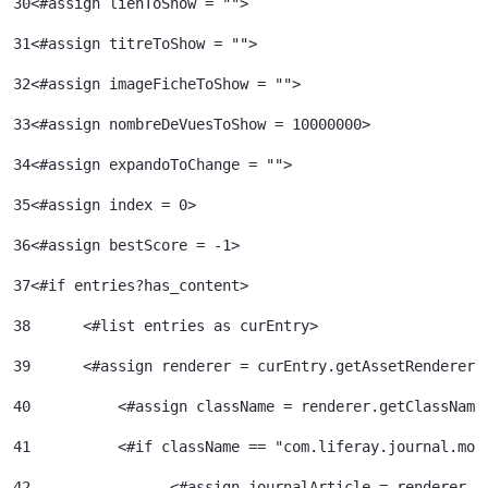
30
<#assign lienToShow = ""> 
31
<#assign titreToShow = ""> 
32
<#assign imageFicheToShow = "">	 
33
<#assign nombreDeVuesToShow = 10000000>	 
34
<#assign expandoToChange = ""> 
35
<#assign index = 0>	 
36
<#assign bestScore = -1> 
37
<#if entries?has_content> 
38
	<#list entries as curEntry> 
39
    	<#assign renderer = curEntry.getAssetRenderer(
40
	    <#assign className = renderer.getClassName
41
	    <#if className == "com.liferay.journal.mod
42
	          <#assign journalArticle = renderer.g