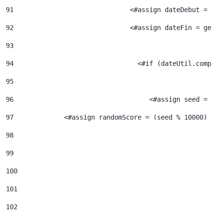
91
				<#assign dateDebut =
92
				<#assign dateFin = g
93
94
95
96
				     <#assign seed =
97
             <#assign randomScore = (seed % 10000) /
98
99
100
101
102