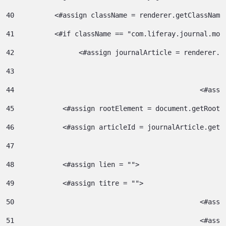
40
	    <#assign className = renderer.getClassName
41
	    <#if className == "com.liferay.journal.mod
42
	          <#assign journalArticle = renderer.g
43
44
						<
45
            <#assign rootElement = document.getRootE
46
            <#assign articleId = journalArticle.getA
47
48
            <#assign lien = ""> 
49
            <#assign titre = ""> 
50
						<#
51