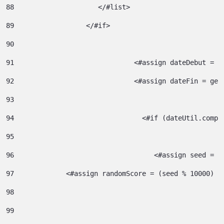
88
		       </#list> 
89
		    </#if> 
90
91
				<#assign dateDebut =
92
				<#assign dateFin = g
93
94
95
96
				     <#assign seed =
97
             <#assign randomScore = (seed % 10000) /
98
99