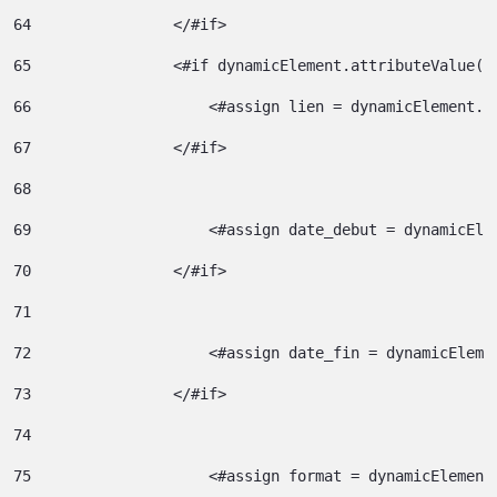
64
                </#if> 
65
                <#if dynamicElement.attributeValue("
66
                    <#assign lien = dynamicElement.e
67
                </#if> 
68
69
                    <#assign date_debut = dynamicEle
70
                </#if> 
71
72
                    <#assign date_fin = dynamicEleme
73
                </#if> 
74
75
                    <#assign format = dynamicElement