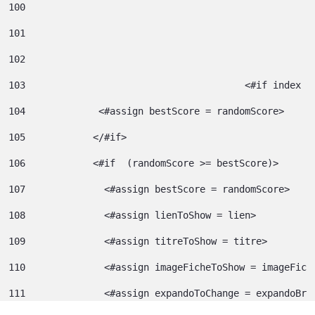
100
101
102
103
					  <#if index 
104
             <#assign bestScore = randomScore> 
105
            </#if> 
106
            <#if  (randomScore >= bestScore)> 
107
              <#assign bestScore = randomScore> 
108
              <#assign lienToShow = lien> 
109
              <#assign titreToShow = titre> 
110
              <#assign imageFicheToShow = imageFich
111
              <#assign expandoToChange = expandoBri