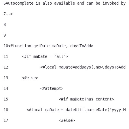
6
Autocomplete is also available and can be invoked by 
7
--> 
8
9
10
<#function getDate maDate, daysToAdd> 
11
	<#if maDate =="all"> 
12
		<#local maDate=addDays(.now,daysToAdd)
13
	<#else> 
14
		<#attempt> 
15
			<#if maDate?has_content> 
16
        <#local maDate = dateUtil.parseDate("yyyy-MM
17
			<#else> 