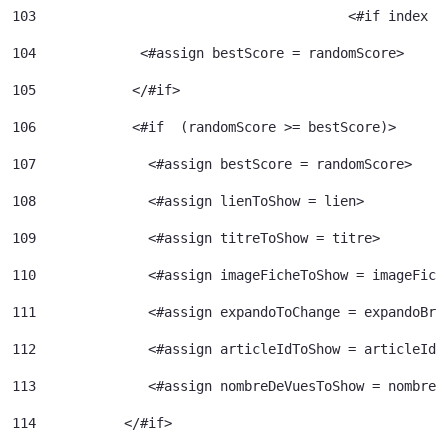
103
					  <#if index 
104
             <#assign bestScore = randomScore> 
105
            </#if> 
106
            <#if  (randomScore >= bestScore)> 
107
              <#assign bestScore = randomScore> 
108
              <#assign lienToShow = lien> 
109
              <#assign titreToShow = titre> 
110
              <#assign imageFicheToShow = imageFich
111
              <#assign expandoToChange = expandoBri
112
              <#assign articleIdToShow = articleId>
113
              <#assign nombreDeVuesToShow = nombreD
114
           </#if> 