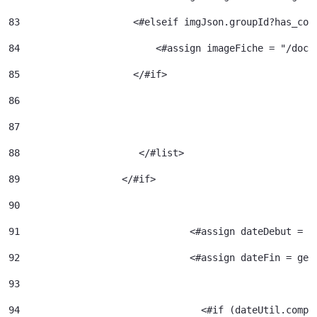
83
                    <#elseif imgJson.groupId?has_con
84
                  	  <#assign image
85
                    </#if> 
86
87
88
		       </#list> 
89
		    </#if> 
90
91
				<#assign dateDebut =
92
				<#assign dateFin = g
93
94