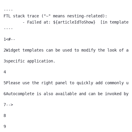
----

FTL stack trace ("~" means nesting-related):

	- Failed at: ${articleIdToShow}  [in template "79933785239121#20119#41645" at line 122, column 51]

----
1
<#-- 
2
Widget templates can be used to modify the look of a 
3
specific application. 
4
5
Please use the right panel to quickly add commonly us
6
Autocomplete is also available and can be invoked by 
7
--> 
8
9