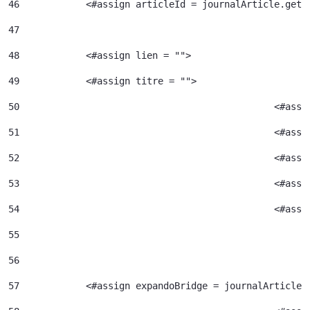
46
            <#assign articleId = journalArticle.getA
47
48
            <#assign lien = ""> 
49
            <#assign titre = ""> 
50
						<#
51
52
						<#
53
						<#
54
						<
55
56
57
            <#assign expandoBridge = journalArticle.