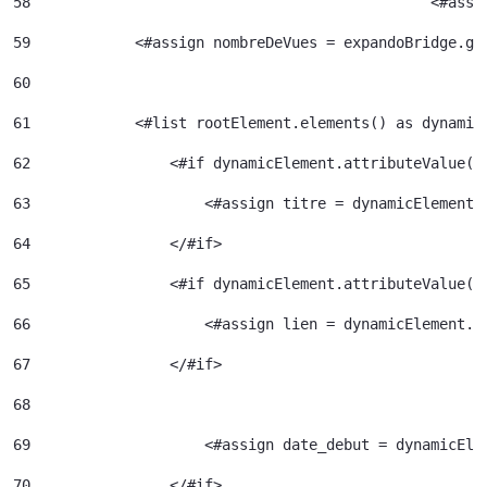
58
						<
59
            <#assign nombreDeVues = expandoBridge.ge
60
61
            <#list rootElement.elements() as dynamic
62
                <#if dynamicElement.attributeValue("
63
                    <#assign titre = dynamicElement.
64
                </#if> 
65
                <#if dynamicElement.attributeValue("
66
                    <#assign lien = dynamicElement.e
67
                </#if> 
68
69
                    <#assign date_debut = dynamicEle
70
                </#if> 