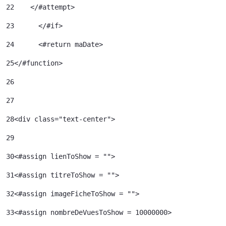
22
    </#attempt> 
23
	</#if> 
24
	<#return maDate> 
25
</#function> 
26
27
28
<div class="text-center"> 
29
30
<#assign lienToShow = ""> 
31
<#assign titreToShow = ""> 
32
<#assign imageFicheToShow = "">	 
33
<#assign nombreDeVuesToShow = 10000000>	 