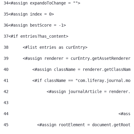
34
<#assign expandoToChange = ""> 
35
<#assign index = 0>	 
36
<#assign bestScore = -1> 
37
<#if entries?has_content> 
38
	<#list entries as curEntry> 
39
    	<#assign renderer = curEntry.getAssetRenderer(
40
	    <#assign className = renderer.getClassName
41
	    <#if className == "com.liferay.journal.mod
42
	          <#assign journalArticle = renderer.g
43
44
						<
45
            <#assign rootElement = document.getRootE