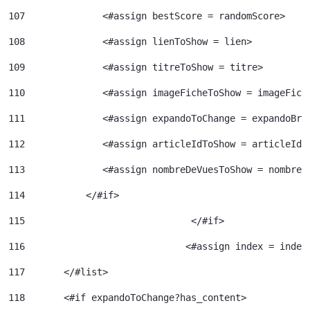
107
              <#assign bestScore = randomScore> 
108
              <#assign lienToShow = lien> 
109
              <#assign titreToShow = titre> 
110
              <#assign imageFicheToShow = imageFich
111
              <#assign expandoToChange = expandoBri
112
              <#assign articleIdToShow = articleId>
113
              <#assign nombreDeVuesToShow = nombreD
114
           </#if> 
115
				 </#if> 
116
				<#assign index = inde
117
	  </#list> 
118
	  <#if expandoToChange?has_content> 