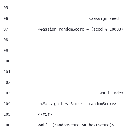
95
96
				     <#assign seed =
97
             <#assign randomScore = (seed % 10000) /
98
99
100
101
102
103
					  <#if index 
104
             <#assign bestScore = randomScore> 
105
            </#if> 
106
            <#if  (randomScore >= bestScore)> 