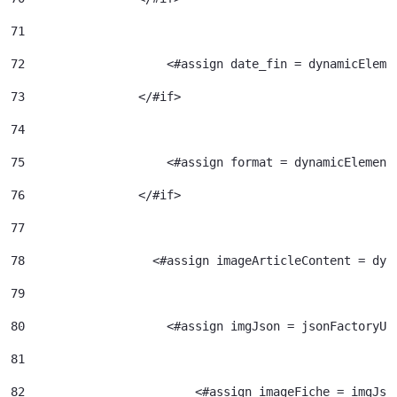
71
72
                    <#assign date_fin = dynamicEleme
73
                </#if> 
74
75
                    <#assign format = dynamicElement
76
                </#if> 
77
78
                  <#assign imageArticleContent = dyn
79
80
                    <#assign imgJson = jsonFactoryUt
81
82
                  	  <#assign imageFiche = img