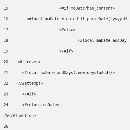
15
			<#if maDate?has_content> 
16
        <#local maDate = dateUtil.parseDate("yyyy-MM
17
			<#else> 
18
				<#local maDate=addDa
19
			</#if> 
20
    <#recover> 
21
      <#local maDate=addDays(.now,daysToAdd)/> 
22
    </#attempt> 
23
	</#if> 
24
	<#return maDate> 
25
</#function> 
26