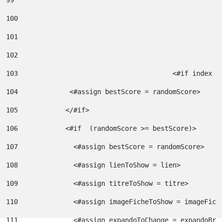
100
101
102
103
					  <#if index 
104
             <#assign bestScore = randomScore> 
105
            </#if> 
106
            <#if  (randomScore >= bestScore)> 
107
              <#assign bestScore = randomScore> 
108
              <#assign lienToShow = lien> 
109
              <#assign titreToShow = titre> 
110
              <#assign imageFicheToShow = imageFich
111
              <#assign expandoToChange = expandoBri