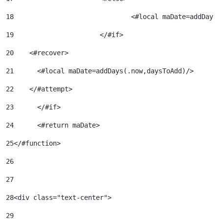
18
				<#local maDate=addDa
19
			</#if> 
20
    <#recover> 
21
      <#local maDate=addDays(.now,daysToAdd)/> 
22
    </#attempt> 
23
	</#if> 
24
	<#return maDate> 
25
</#function> 
26
27
28
<div class="text-center"> 
29