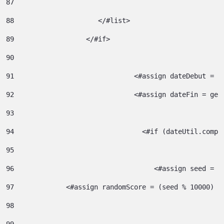
87
88
		       </#list> 
89
		    </#if> 
90
91
				<#assign dateDebut =
92
				<#assign dateFin = g
93
94
95
96
				     <#assign seed =
97
             <#assign randomScore = (seed % 10000) /
98
99