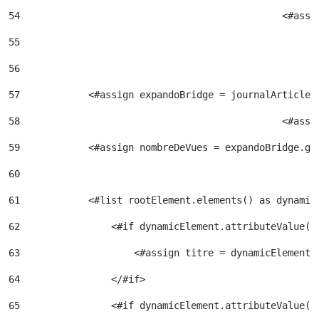
54
						<
55
56
57
            <#assign expandoBridge = journalArticle.
58
						<
59
            <#assign nombreDeVues = expandoBridge.ge
60
61
            <#list rootElement.elements() as dynamic
62
                <#if dynamicElement.attributeValue("
63
                    <#assign titre = dynamicElement.
64
                </#if> 
65
                <#if dynamicElement.attributeValue("