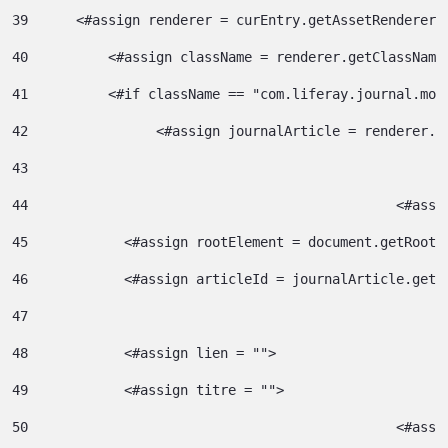
39
    	<#assign renderer = curEntry.getAssetRenderer(
40
	    <#assign className = renderer.getClassName
41
	    <#if className == "com.liferay.journal.mod
42
	          <#assign journalArticle = renderer.g
43
44
						<
45
            <#assign rootElement = document.getRootE
46
            <#assign articleId = journalArticle.getA
47
48
            <#assign lien = ""> 
49
            <#assign titre = ""> 
50
						<#