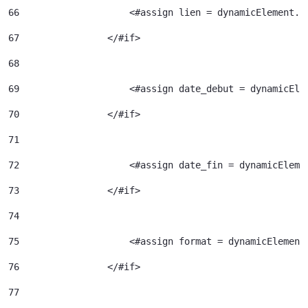
66
                    <#assign lien = dynamicElement.e
67
                </#if> 
68
69
                    <#assign date_debut = dynamicEle
70
                </#if> 
71
72
                    <#assign date_fin = dynamicEleme
73
                </#if> 
74
75
                    <#assign format = dynamicElement
76
                </#if> 
77