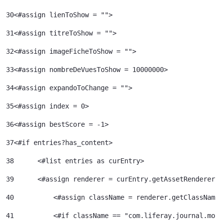
30
<#assign lienToShow = ""> 
31
<#assign titreToShow = ""> 
32
<#assign imageFicheToShow = "">	 
33
<#assign nombreDeVuesToShow = 10000000>	 
34
<#assign expandoToChange = ""> 
35
<#assign index = 0>	 
36
<#assign bestScore = -1> 
37
<#if entries?has_content> 
38
	<#list entries as curEntry> 
39
    	<#assign renderer = curEntry.getAssetRenderer(
40
	    <#assign className = renderer.getClassName
41
	    <#if className == "com.liferay.journal.mod