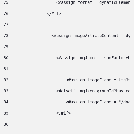
75
                    <#assign format = dynamicElement
76
                </#if> 
77
78
                  <#assign imageArticleContent = dyn
79
80
                    <#assign imgJson = jsonFactoryUt
81
82
                  	  <#assign imageFiche = img
83
                    <#elseif imgJson.groupId?has_con
84
                  	  <#assign image
85
                    </#if> 
86