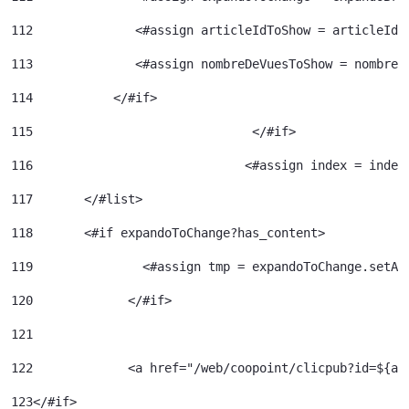
112
              <#assign articleIdToShow = articleId>
113
              <#assign nombreDeVuesToShow = nombreD
114
           </#if> 
115
				 </#if> 
116
				<#assign index = inde
117
	  </#list> 
118
	  <#if expandoToChange?has_content> 
119
120
		</#if> 	 
121
122
		<a href="/web/coopoint/clicpub?id=${
123
</#if> 