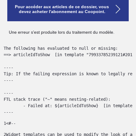
Pour accéder aux articles de ce dossier, vous
devez acheter l'abonnement au Coopoint.
Une erreur s'est produite lors du traitement du modèle.
The following has evaluated to null or missing:

==> articleIdToShow  [in template "79933785239121#20119
----

Tip: If the failing expression is known to legally ref
----

----

FTL stack trace ("~" means nesting-related):

	- Failed at: ${articleIdToShow}  [in template "79933785239121#20119#41645" at line 122, column 51]

----
1
<#-- 
2
Widget templates can be used to modify the look of a 