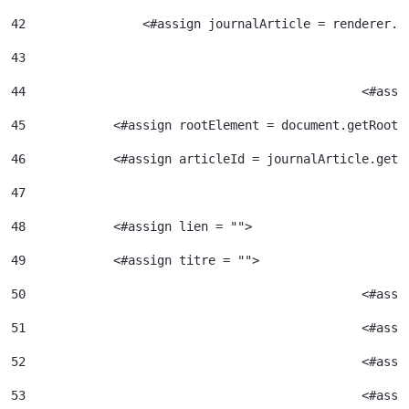
42
	          <#assign journalArticle = renderer.g
43
44
						<
45
            <#assign rootElement = document.getRootE
46
            <#assign articleId = journalArticle.getA
47
48
            <#assign lien = ""> 
49
            <#assign titre = ""> 
50
						<#
51
52
						<#
53
						<#