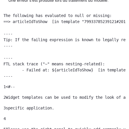
Une erreur s'est produite lors du traitement du modèle.
The following has evaluated to null or missing:

==> articleIdToShow  [in template "79933785239121#20119
----

Tip: If the failing expression is known to legally ref
----

----

FTL stack trace ("~" means nesting-related):

	- Failed at: ${articleIdToShow}  [in template "79933785239121#20119#41645" at line 122, column 51]

----
1
<#-- 
2
Widget templates can be used to modify the look of a 
3
specific application. 
4