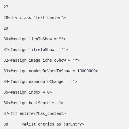
27
28
<div class="text-center"> 
29
30
<#assign lienToShow = ""> 
31
<#assign titreToShow = ""> 
32
<#assign imageFicheToShow = "">	 
33
<#assign nombreDeVuesToShow = 10000000>	 
34
<#assign expandoToChange = ""> 
35
<#assign index = 0>	 
36
<#assign bestScore = -1> 
37
<#if entries?has_content> 
38
	<#list entries as curEntry> 