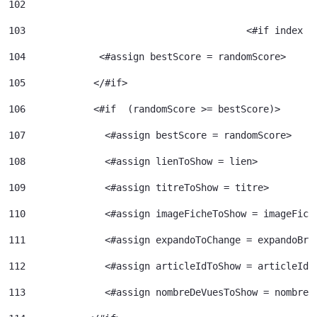
102
103
					  <#if index 
104
             <#assign bestScore = randomScore> 
105
            </#if> 
106
            <#if  (randomScore >= bestScore)> 
107
              <#assign bestScore = randomScore> 
108
              <#assign lienToShow = lien> 
109
              <#assign titreToShow = titre> 
110
              <#assign imageFicheToShow = imageFich
111
              <#assign expandoToChange = expandoBri
112
              <#assign articleIdToShow = articleId>
113
              <#assign nombreDeVuesToShow = nombreD