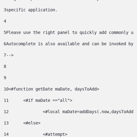
3
specific application. 
4
5
Please use the right panel to quickly add commonly us
6
Autocomplete is also available and can be invoked by 
7
--> 
8
9
10
<#function getDate maDate, daysToAdd> 
11
	<#if maDate =="all"> 
12
		<#local maDate=addDays(.now,daysToAdd)
13
	<#else> 
14
		<#attempt> 