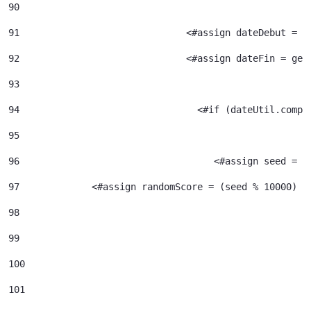
90
91
				<#assign dateDebut =
92
				<#assign dateFin = g
93
94
95
96
				     <#assign seed =
97
             <#assign randomScore = (seed % 10000) /
98
99
100
101