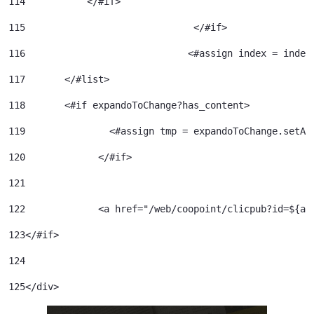
114
           </#if> 
115
				 </#if> 
116
				<#assign index = inde
117
	  </#list> 
118
	  <#if expandoToChange?has_content> 
119
120
		</#if> 	 
121
122
		<a href="/web/coopoint/clicpub?id=${
123
</#if> 
124
125
</div> 