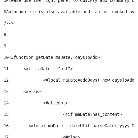
5
Please use the right panel to quickly add commonly us
6
Autocomplete is also available and can be invoked by 
7
--> 
8
9
10
<#function getDate maDate, daysToAdd> 
11
	<#if maDate =="all"> 
12
		<#local maDate=addDays(.now,daysToAdd)
13
	<#else> 
14
		<#attempt> 
15
			<#if maDate?has_content> 
16
        <#local maDate = dateUtil.parseDate("yyyy-MM
17
			<#else> 