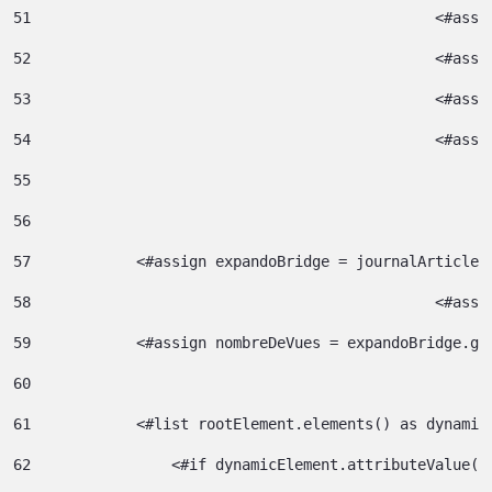
51
52
						<#
53
						<#
54
						<
55
56
57
            <#assign expandoBridge = journalArticle.
58
						<
59
            <#assign nombreDeVues = expandoBridge.ge
60
61
            <#list rootElement.elements() as dynamic
62
                <#if dynamicElement.attributeValue("