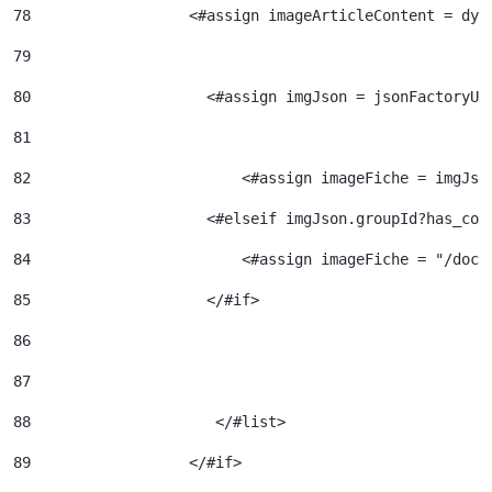
78
                  <#assign imageArticleContent = dyn
79
80
                    <#assign imgJson = jsonFactoryUt
81
82
                  	  <#assign imageFiche = img
83
                    <#elseif imgJson.groupId?has_con
84
                  	  <#assign image
85
                    </#if> 
86
87
88
		       </#list> 
89
		    </#if> 