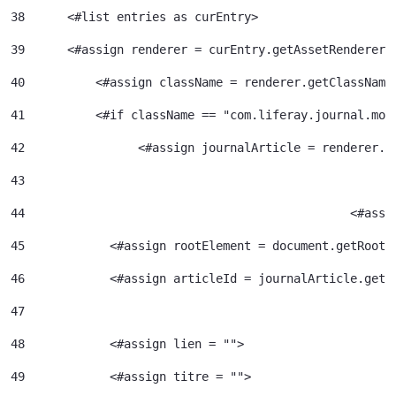
38
	<#list entries as curEntry> 
39
    	<#assign renderer = curEntry.getAssetRenderer(
40
	    <#assign className = renderer.getClassName
41
	    <#if className == "com.liferay.journal.mod
42
	          <#assign journalArticle = renderer.g
43
44
						<
45
            <#assign rootElement = document.getRootE
46
            <#assign articleId = journalArticle.getA
47
48
            <#assign lien = ""> 
49
            <#assign titre = ""> 