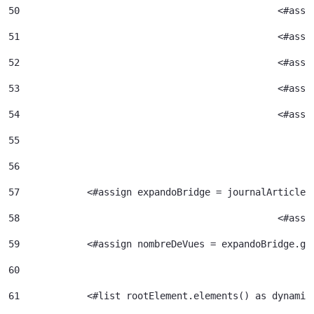
50
						<#
51
52
						<#
53
						<#
54
						<
55
56
57
            <#assign expandoBridge = journalArticle.
58
						<
59
            <#assign nombreDeVues = expandoBridge.ge
60
61
            <#list rootElement.elements() as dynamic