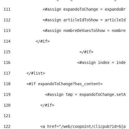
111
              <#assign expandoToChange = expandoBri
112
              <#assign articleIdToShow = articleId>
113
              <#assign nombreDeVuesToShow = nombreD
114
           </#if> 
115
				 </#if> 
116
				<#assign index = inde
117
	  </#list> 
118
	  <#if expandoToChange?has_content> 
119
120
		</#if> 	 
121
122
		<a href="/web/coopoint/clicpub?id=${