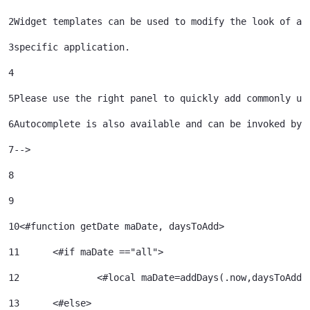
2
Widget templates can be used to modify the look of a 
3
specific application. 
4
5
Please use the right panel to quickly add commonly us
6
Autocomplete is also available and can be invoked by 
7
--> 
8
9
10
<#function getDate maDate, daysToAdd> 
11
	<#if maDate =="all"> 
12
		<#local maDate=addDays(.now,daysToAdd)
13
	<#else> 