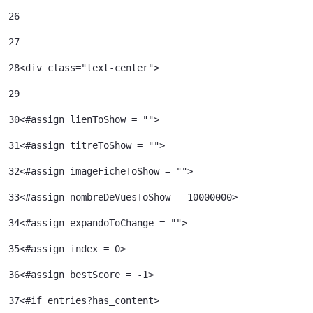
26
27
28
<div class="text-center"> 
29
30
<#assign lienToShow = ""> 
31
<#assign titreToShow = ""> 
32
<#assign imageFicheToShow = "">	 
33
<#assign nombreDeVuesToShow = 10000000>	 
34
<#assign expandoToChange = ""> 
35
<#assign index = 0>	 
36
<#assign bestScore = -1> 
37
<#if entries?has_content> 