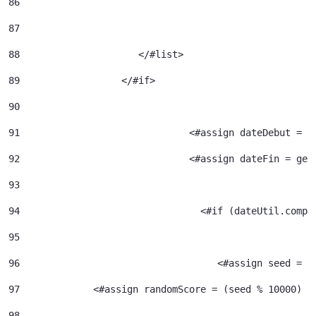
86
87
88
		       </#list> 
89
		    </#if> 
90
91
				<#assign dateDebut =
92
				<#assign dateFin = g
93
94
95
96
				     <#assign seed =
97
             <#assign randomScore = (seed % 10000) /
98