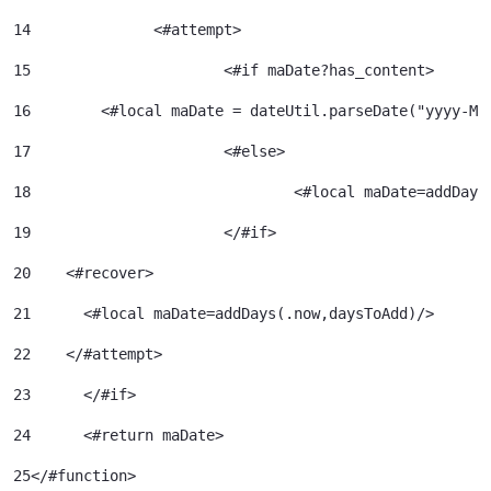
14
		<#attempt> 
15
			<#if maDate?has_content> 
16
        <#local maDate = dateUtil.parseDate("yyyy-MM
17
			<#else> 
18
				<#local maDate=addDa
19
			</#if> 
20
    <#recover> 
21
      <#local maDate=addDays(.now,daysToAdd)/> 
22
    </#attempt> 
23
	</#if> 
24
	<#return maDate> 
25
</#function> 