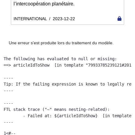
l’intercoopération planétaire.
INTERNATIONAL
/
2023-12-22
Une erreur s'est produite lors du traitement du modèle.
The following has evaluated to null or missing:

==> articleIdToShow  [in template "79933785239121#20119
----

Tip: If the failing expression is known to legally ref
----

----

FTL stack trace ("~" means nesting-related):

	- Failed at: ${articleIdToShow}  [in template "79933785239121#20119#41645" at line 122, column 51]

----
1
<#-- 