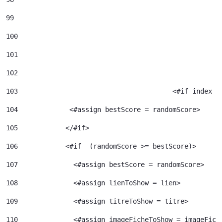
99
100
101
102
103
					  <#if index 
104
             <#assign bestScore = randomScore> 
105
            </#if> 
106
            <#if  (randomScore >= bestScore)> 
107
              <#assign bestScore = randomScore> 
108
              <#assign lienToShow = lien> 
109
              <#assign titreToShow = titre> 
110
              <#assign imageFicheToShow = imageFich