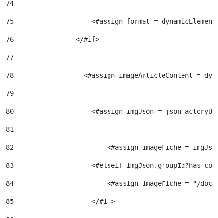
74
75
                    <#assign format = dynamicElement
76
                </#if> 
77
78
                  <#assign imageArticleContent = dyn
79
80
                    <#assign imgJson = jsonFactoryUt
81
82
                  	  <#assign imageFiche = img
83
                    <#elseif imgJson.groupId?has_con
84
                  	  <#assign image
85
                    </#if> 