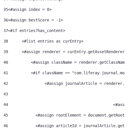
35
<#assign index = 0>	 
36
<#assign bestScore = -1> 
37
<#if entries?has_content> 
38
	<#list entries as curEntry> 
39
    	<#assign renderer = curEntry.getAssetRenderer(
40
	    <#assign className = renderer.getClassName
41
	    <#if className == "com.liferay.journal.mod
42
	          <#assign journalArticle = renderer.g
43
44
						<
45
            <#assign rootElement = document.getRootE
46
            <#assign articleId = journalArticle.getA