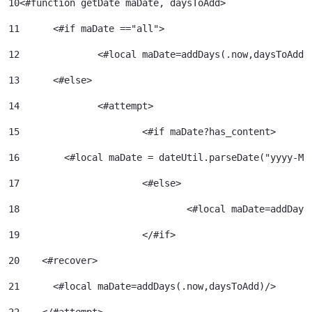
10
<#function getDate maDate, daysToAdd> 
11
	<#if maDate =="all"> 
12
		<#local maDate=addDays(.now,daysToAdd)
13
	<#else> 
14
		<#attempt> 
15
			<#if maDate?has_content> 
16
        <#local maDate = dateUtil.parseDate("yyyy-MM
17
			<#else> 
18
				<#local maDate=addDa
19
			</#if> 
20
    <#recover> 
21
      <#local maDate=addDays(.now,daysToAdd)/> 
22
    </#attempt> 