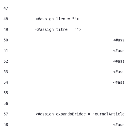
47
48
            <#assign lien = ""> 
49
            <#assign titre = ""> 
50
						<#
51
52
						<#
53
						<#
54
						<
55
56
57
            <#assign expandoBridge = journalArticle.
58
						<