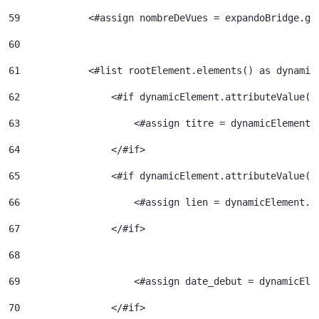
59
            <#assign nombreDeVues = expandoBridge.ge
60
61
            <#list rootElement.elements() as dynamic
62
                <#if dynamicElement.attributeValue("
63
                    <#assign titre = dynamicElement.
64
                </#if> 
65
                <#if dynamicElement.attributeValue("
66
                    <#assign lien = dynamicElement.e
67
                </#if> 
68
69
                    <#assign date_debut = dynamicEle
70
                </#if> 