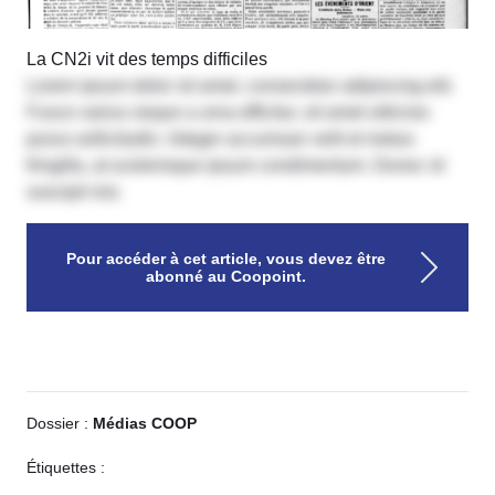
La CN2i vit des temps difficiles
Lorem ipsum dolor sit amet, consectetur adipiscing elit.
Fusce varius neque a urna efficitur, sit amet ultricies
purus sollicitudin. Integer accumsan velit et metus
fringilla, at scelerisque ipsum condimentum. Donec id
suscipit nisi.
Pour accéder à cet article, vous devez être
abonné au Coopoint.
Dossier :
Médias COOP
Étiquettes :