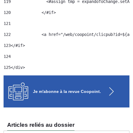
119
120
		</#if> 	 
121
122
		<a href="/web/coopoint/clicpub?id=${
123
</#if> 
124
125
</div> 
Je m'abonne à la revue Coopoint.
Articles reliés au dossier