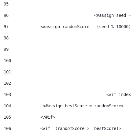
95
96
				     <#assign seed =
97
             <#assign randomScore = (seed % 10000) /
98
99
100
101
102
103
					  <#if index 
104
             <#assign bestScore = randomScore> 
105
            </#if> 
106
            <#if  (randomScore >= bestScore)> 