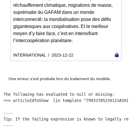
réchauffement climatique, migrations de masse,
suprématie du GAFAM dans un monde
interconnecté: la mondialisation pose des défis
gigantesques aux coopératives. Et le meilleur
moyen d’y faire face, c’est en intensifiant
l’intercoopération planétaire.
INTERNATIONAL
/
2023-12-22
Une erreur s'est produite lors du traitement du modèle.
The following has evaluated to null or missing:

==> articleIdToShow  [in template "79933785239121#20119
----

Tip: If the failing expression is known to legally ref
----
