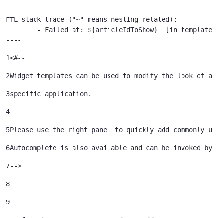
----

FTL stack trace ("~" means nesting-related):

	- Failed at: ${articleIdToShow}  [in template "79933785239121#20119#41645" at line 122, column 51]

----
1
<#-- 
2
Widget templates can be used to modify the look of a 
3
specific application. 
4
5
Please use the right panel to quickly add commonly us
6
Autocomplete is also available and can be invoked by 
7
--> 
8
9