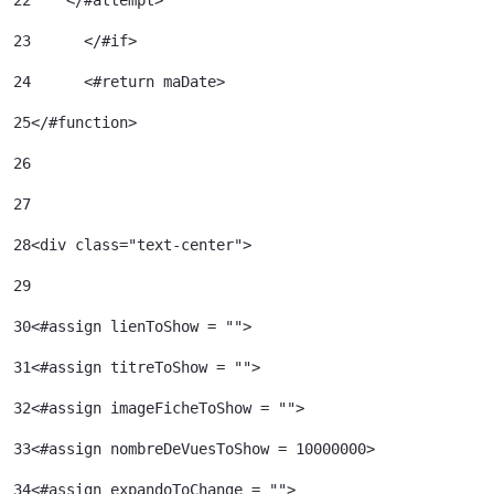
23
	</#if> 
24
	<#return maDate> 
25
</#function> 
26
27
28
<div class="text-center"> 
29
30
<#assign lienToShow = ""> 
31
<#assign titreToShow = ""> 
32
<#assign imageFicheToShow = "">	 
33
<#assign nombreDeVuesToShow = 10000000>	 
34
<#assign expandoToChange = ""> 