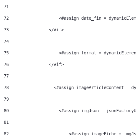
71
72
                    <#assign date_fin = dynamicEleme
73
                </#if> 
74
75
                    <#assign format = dynamicElement
76
                </#if> 
77
78
                  <#assign imageArticleContent = dyn
79
80
                    <#assign imgJson = jsonFactoryUt
81
82
                  	  <#assign imageFiche = img