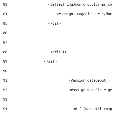
83
                    <#elseif imgJson.groupId?has_con
84
                  	  <#assign image
85
                    </#if> 
86
87
88
		       </#list> 
89
		    </#if> 
90
91
				<#assign dateDebut =
92
				<#assign dateFin = g
93
94