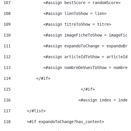
107
              <#assign bestScore = randomScore> 
108
              <#assign lienToShow = lien> 
109
              <#assign titreToShow = titre> 
110
              <#assign imageFicheToShow = imageFich
111
              <#assign expandoToChange = expandoBri
112
              <#assign articleIdToShow = articleId>
113
              <#assign nombreDeVuesToShow = nombreD
114
           </#if> 
115
				 </#if> 
116
				<#assign index = inde
117
	  </#list> 
118
	  <#if expandoToChange?has_content> 