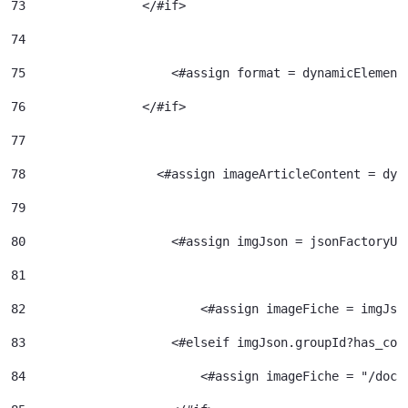
73
                </#if> 
74
75
                    <#assign format = dynamicElement
76
                </#if> 
77
78
                  <#assign imageArticleContent = dyn
79
80
                    <#assign imgJson = jsonFactoryUt
81
82
                  	  <#assign imageFiche = img
83
                    <#elseif imgJson.groupId?has_con
84
                  	  <#assign image