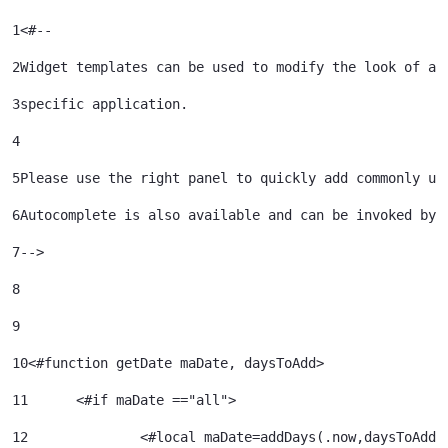
1
<#-- 
2
Widget templates can be used to modify the look of a 
3
specific application. 
4
5
Please use the right panel to quickly add commonly us
6
Autocomplete is also available and can be invoked by 
7
--> 
8
9
10
<#function getDate maDate, daysToAdd> 
11
	<#if maDate =="all"> 
12
		<#local maDate=addDays(.now,daysToAdd)