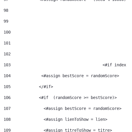
98
99
100
101
102
103
					  <#if index 
104
             <#assign bestScore = randomScore> 
105
            </#if> 
106
            <#if  (randomScore >= bestScore)> 
107
              <#assign bestScore = randomScore> 
108
              <#assign lienToShow = lien> 
109
              <#assign titreToShow = titre> 