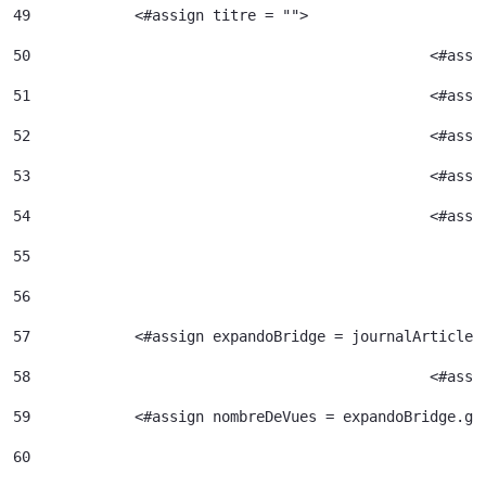
49
            <#assign titre = ""> 
50
						<#
51
52
						<#
53
						<#
54
						<
55
56
57
            <#assign expandoBridge = journalArticle.
58
						<
59
            <#assign nombreDeVues = expandoBridge.ge
60