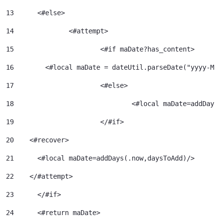
13
	<#else> 
14
		<#attempt> 
15
			<#if maDate?has_content> 
16
        <#local maDate = dateUtil.parseDate("yyyy-MM
17
			<#else> 
18
				<#local maDate=addDa
19
			</#if> 
20
    <#recover> 
21
      <#local maDate=addDays(.now,daysToAdd)/> 
22
    </#attempt> 
23
	</#if> 
24
	<#return maDate> 