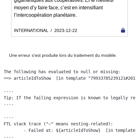
gigantesques aux coopératives. Et le meilleur
moyen d’y faire face, c’est en intensifiant
l’intercoopération planétaire.
INTERNATIONAL
/
2023-12-22
Une erreur s'est produite lors du traitement du modèle.
The following has evaluated to null or missing:

==> articleIdToShow  [in template "79933785239121#20119
----

Tip: If the failing expression is known to legally ref
----

----

FTL stack trace ("~" means nesting-related):

	- Failed at: ${articleIdToShow}  [in template "79933785239121#20119#41645" at line 122, column 51]

----