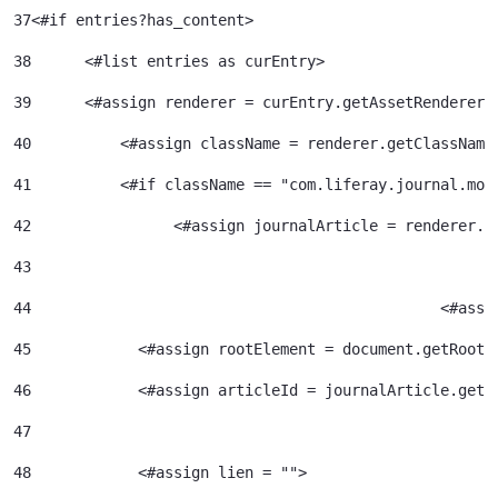
37
<#if entries?has_content> 
38
	<#list entries as curEntry> 
39
    	<#assign renderer = curEntry.getAssetRenderer(
40
	    <#assign className = renderer.getClassName
41
	    <#if className == "com.liferay.journal.mod
42
	          <#assign journalArticle = renderer.g
43
44
						<
45
            <#assign rootElement = document.getRootE
46
            <#assign articleId = journalArticle.getA
47
48
            <#assign lien = ""> 