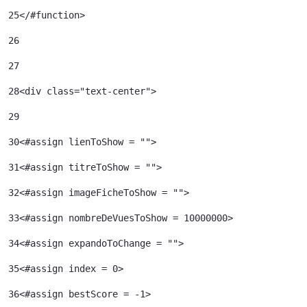
25
</#function> 
26
27
28
<div class="text-center"> 
29
30
<#assign lienToShow = ""> 
31
<#assign titreToShow = ""> 
32
<#assign imageFicheToShow = "">	 
33
<#assign nombreDeVuesToShow = 10000000>	 
34
<#assign expandoToChange = ""> 
35
<#assign index = 0>	 
36
<#assign bestScore = -1> 