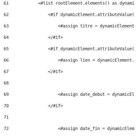
61
            <#list rootElement.elements() as dynamic
62
                <#if dynamicElement.attributeValue("
63
                    <#assign titre = dynamicElement.
64
                </#if> 
65
                <#if dynamicElement.attributeValue("
66
                    <#assign lien = dynamicElement.e
67
                </#if> 
68
69
                    <#assign date_debut = dynamicEle
70
                </#if> 
71
72
                    <#assign date_fin = dynamicEleme