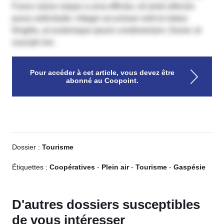
Fusce varius neque a urna efficitur, sit amet ultricies
purus sollicitudin. Integer accumsan velit et metus
fringilla, at scelerisque ipsum condimentum. Donec id
suscipit nisi.
Pour accéder à cet article, vous devez être
abonné au Coopoint.
Dossier :
Tourisme
Étiquettes :
Coopératives
-
Plein air
-
Tourisme
-
Gaspésie
D'autres dossiers susceptibles
de vous intéresser