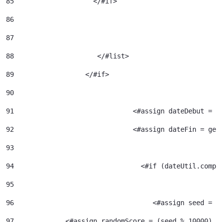
85
                    </#if> 
86
87
88
		       </#list> 
89
		    </#if> 
90
91
				<#assign dateDebut =
92
				<#assign dateFin = g
93
94
95
96
				     <#assign seed =
97
             <#assign randomScore = (seed % 10000) /