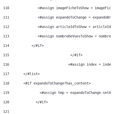
110
              <#assign imageFicheToShow = imageFich
111
              <#assign expandoToChange = expandoBri
112
              <#assign articleIdToShow = articleId>
113
              <#assign nombreDeVuesToShow = nombreD
114
           </#if> 
115
				 </#if> 
116
				<#assign index = inde
117
	  </#list> 
118
	  <#if expandoToChange?has_content> 
119
120
		</#if> 	 
121