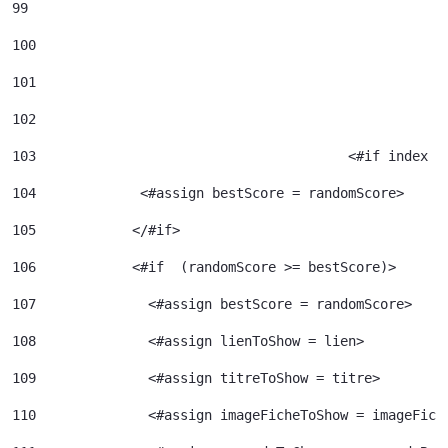
99
100
101
102
103
					  <#if index 
104
             <#assign bestScore = randomScore> 
105
            </#if> 
106
            <#if  (randomScore >= bestScore)> 
107
              <#assign bestScore = randomScore> 
108
              <#assign lienToShow = lien> 
109
              <#assign titreToShow = titre> 
110
              <#assign imageFicheToShow = imageFich