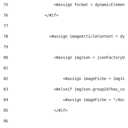
75
                    <#assign format = dynamicElement
76
                </#if> 
77
78
                  <#assign imageArticleContent = dyn
79
80
                    <#assign imgJson = jsonFactoryUt
81
82
                  	  <#assign imageFiche = img
83
                    <#elseif imgJson.groupId?has_con
84
                  	  <#assign image
85
                    </#if> 
86