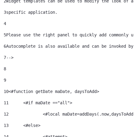
2
Widget templates can be used to modify the look of a 
3
specific application. 
4
5
Please use the right panel to quickly add commonly us
6
Autocomplete is also available and can be invoked by 
7
--> 
8
9
10
<#function getDate maDate, daysToAdd> 
11
	<#if maDate =="all"> 
12
		<#local maDate=addDays(.now,daysToAdd)
13
	<#else> 
14
		<#attempt> 