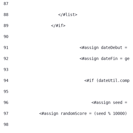
87
88
		       </#list> 
89
		    </#if> 
90
91
				<#assign dateDebut =
92
				<#assign dateFin = g
93
94
95
96
				     <#assign seed =
97
             <#assign randomScore = (seed % 10000) /
98