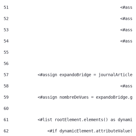
51
52
						<#
53
						<#
54
						<
55
56
57
            <#assign expandoBridge = journalArticle.
58
						<
59
            <#assign nombreDeVues = expandoBridge.ge
60
61
            <#list rootElement.elements() as dynamic
62
                <#if dynamicElement.attributeValue("