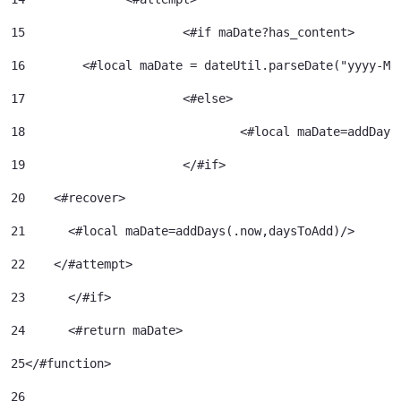
15
			<#if maDate?has_content> 
16
        <#local maDate = dateUtil.parseDate("yyyy-MM
17
			<#else> 
18
				<#local maDate=addDa
19
			</#if> 
20
    <#recover> 
21
      <#local maDate=addDays(.now,daysToAdd)/> 
22
    </#attempt> 
23
	</#if> 
24
	<#return maDate> 
25
</#function> 
26