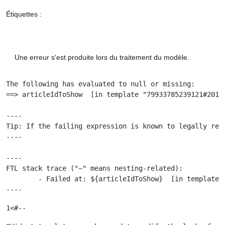
Étiquettes :
Une erreur s'est produite lors du traitement du modèle.
The following has evaluated to null or missing:

==> articleIdToShow  [in template "79933785239121#20119
----

Tip: If the failing expression is known to legally ref
----

----

FTL stack trace ("~" means nesting-related):

	- Failed at: ${articleIdToShow}  [in template "79933785239121#20119#41645" at line 122, column 51]

----
1
<#-- 