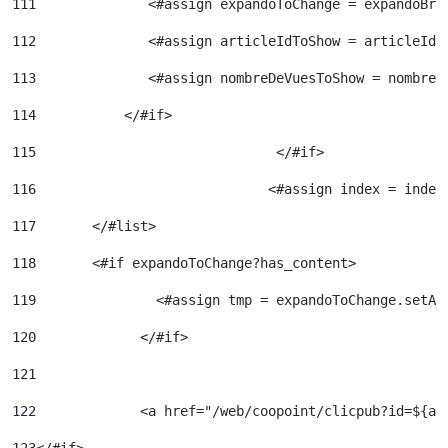
111
              <#assign expandoToChange = expandoBri
112
              <#assign articleIdToShow = articleId>
113
              <#assign nombreDeVuesToShow = nombreD
114
           </#if> 
115
				 </#if> 
116
				<#assign index = inde
117
	  </#list> 
118
	  <#if expandoToChange?has_content> 
119
120
		</#if> 	 
121
122
		<a href="/web/coopoint/clicpub?id=${