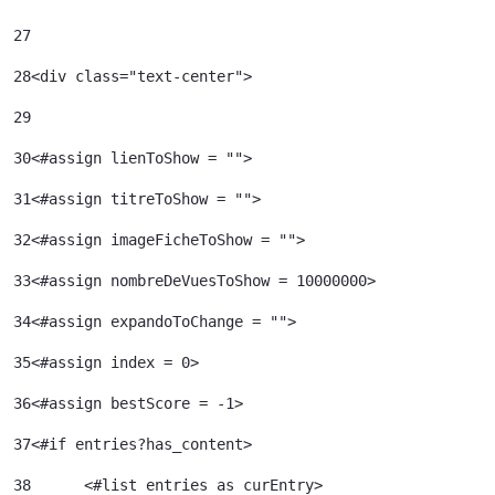
27
28
<div class="text-center"> 
29
30
<#assign lienToShow = ""> 
31
<#assign titreToShow = ""> 
32
<#assign imageFicheToShow = "">	 
33
<#assign nombreDeVuesToShow = 10000000>	 
34
<#assign expandoToChange = ""> 
35
<#assign index = 0>	 
36
<#assign bestScore = -1> 
37
<#if entries?has_content> 
38
	<#list entries as curEntry> 