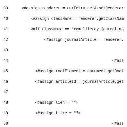
39
    	<#assign renderer = curEntry.getAssetRenderer(
40
	    <#assign className = renderer.getClassName
41
	    <#if className == "com.liferay.journal.mod
42
	          <#assign journalArticle = renderer.g
43
44
						<
45
            <#assign rootElement = document.getRootE
46
            <#assign articleId = journalArticle.getA
47
48
            <#assign lien = ""> 
49
            <#assign titre = ""> 
50
						<#