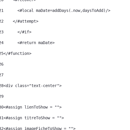
21
      <#local maDate=addDays(.now,daysToAdd)/> 
22
    </#attempt> 
23
	</#if> 
24
	<#return maDate> 
25
</#function> 
26
27
28
<div class="text-center"> 
29
30
<#assign lienToShow = ""> 
31
<#assign titreToShow = ""> 
32
<#assign imageFicheToShow = "">	 