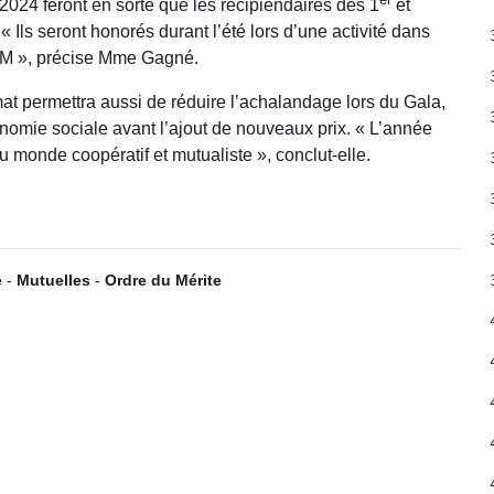
24 feront en sorte que les récipiendaires des 1
et
« Ils seront honorés durant l’été lors d’une activité dans
QCM », précise Mme Gagné.
mat permettra aussi de réduire l’achalandage lors du Gala,
onomie sociale avant l’ajout de nouveaux prix. « L’année
du monde coopératif et mutualiste », conclut-elle.
e
-
Mutuelles
-
Ordre du Mérite