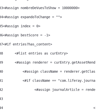
33
<#assign nombreDeVuesToShow = 10000000>	 
34
<#assign expandoToChange = ""> 
35
<#assign index = 0>	 
36
<#assign bestScore = -1> 
37
<#if entries?has_content> 
38
	<#list entries as curEntry> 
39
    	<#assign renderer = curEntry.getAssetRenderer()>
40
	    <#assign className = renderer.getClassName()
41
	    <#if className == "com.liferay.journal.model
42
	          <#assign journalArticle = renderer.get
43
44
						<#a