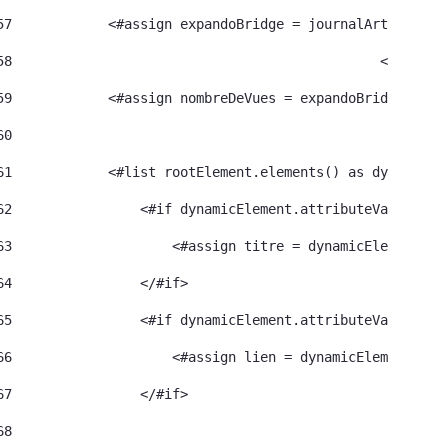
57
            <#assign expandoBridge = journalArticle.ge
58
						<#a
59
            <#assign nombreDeVues = expandoBridge.getA
60
61
            <#list rootElement.elements() as dynamicEl
62
                <#if dynamicElement.attributeValue("na
63
                    <#assign titre = dynamicElement.el
64
                </#if> 
65
                <#if dynamicElement.attributeValue("na
66
                    <#assign lien = dynamicElement.ele
67
                </#if> 
68