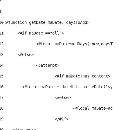
8
9
10
<#function getDate maDate, daysToAdd> 
11
	<#if maDate =="all"> 
12
		<#local maDate=addDays(.now,daysToAdd)> 
13
	<#else> 
14
		<#attempt> 
15
			<#if maDate?has_content> 
16
        <#local maDate = dateUtil.parseDate("yyyy-MM-d
17
			<#else> 
18
				<#local maDate=addDays
19
			</#if> 
20
    <#recover> 