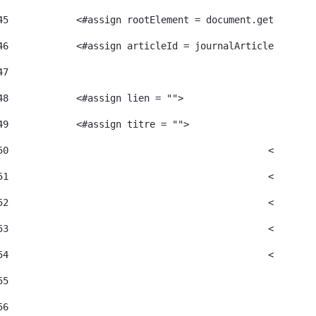
45
            <#assign rootElement = document.getRootEle
46
            <#assign articleId = journalArticle.getArt
47
48
            <#assign lien = ""> 
49
            <#assign titre = ""> 
50
						<#as
51
52
						<#as
53
						<#as
54
						<#a
55
56