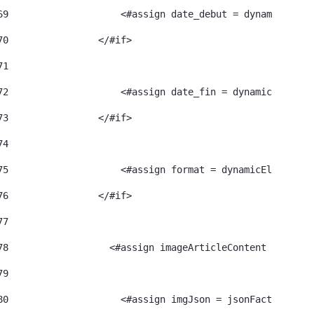
69
                    <#assign date_debut = dynamicEleme
70
                </#if> 
71
72
                    <#assign date_fin = dynamicElement
73
                </#if> 
74
75
                    <#assign format = dynamicElement.e
76
                </#if> 
77
78
                  <#assign imageArticleContent = dynam
79
80
                    <#assign imgJson = jsonFactoryUtil