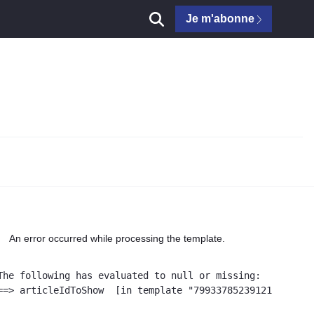
Je m'abonne
An error occurred while processing the template.
The following has evaluated to null or missing:

==> articleIdToShow  [in template "79933785239121#20119#4