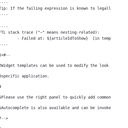
----

Tip: If the failing expression is known to legally refer
----

----

FTL stack trace ("~" means nesting-related):

led at: ${articleIdToShow}  [in template "79933785239121#20119#41645" at line 122, column 51]

----
1
<#-- 
2
Widget templates can be used to modify the look of a 
3
specific application. 
4
5
Please use the right panel to quickly add commonly used
6
Autocomplete is also available and can be invoked by ty
7
--> 