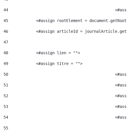
44
						<
45
            <#assign rootElement = document.getRootE
46
            <#assign articleId = journalArticle.getA
47
48
            <#assign lien = ""> 
49
            <#assign titre = ""> 
50
						<#
51
52
						<#
53
						<#
54
						<
55