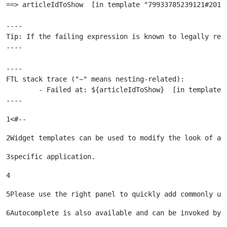
==> articleIdToShow  [in template "79933785239121#20119
----

Tip: If the failing expression is known to legally ref
----

----

FTL stack trace ("~" means nesting-related):

	- Failed at: ${articleIdToShow}  [in template "79933785239121#20119#41645" at line 122, column 51]

----
1
<#-- 
2
Widget templates can be used to modify the look of a 
3
specific application. 
4
5
Please use the right panel to quickly add commonly us
6
Autocomplete is also available and can be invoked by 