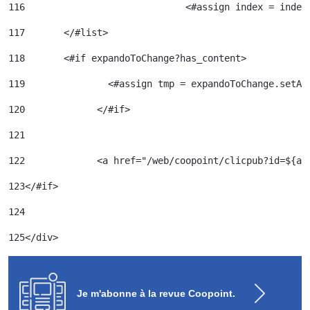
116
				<#assign index = inde
117
	  </#list> 
118
	  <#if expandoToChange?has_content> 
119
120
		</#if> 	 
121
122
		<a href="/web/coopoint/clicpub?id=${
123
</#if> 
124
125
</div> 
Je m'abonne à la revue Coopoint.