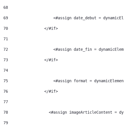
68
69
                    <#assign date_debut = dynamicEle
70
                </#if> 
71
72
                    <#assign date_fin = dynamicEleme
73
                </#if> 
74
75
                    <#assign format = dynamicElement
76
                </#if> 
77
78
                  <#assign imageArticleContent = dyn
79