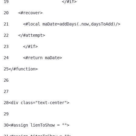
19
			</#if> 
20
    <#recover> 
21
      <#local maDate=addDays(.now,daysToAdd)/> 
22
    </#attempt> 
23
	</#if> 
24
	<#return maDate> 
25
</#function> 
26
27
28
<div class="text-center"> 
29
30
<#assign lienToShow = ""> 