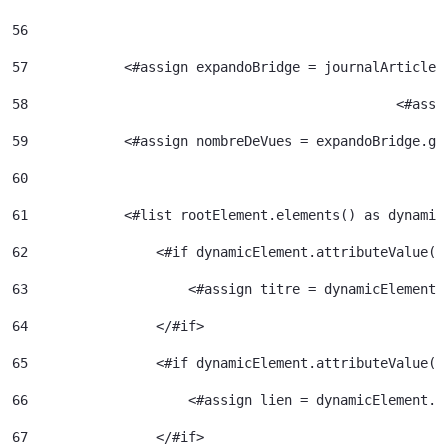
56
57
            <#assign expandoBridge = journalArticle.
58
						<
59
            <#assign nombreDeVues = expandoBridge.ge
60
61
            <#list rootElement.elements() as dynamic
62
                <#if dynamicElement.attributeValue("
63
                    <#assign titre = dynamicElement.
64
                </#if> 
65
                <#if dynamicElement.attributeValue("
66
                    <#assign lien = dynamicElement.e
67
                </#if> 