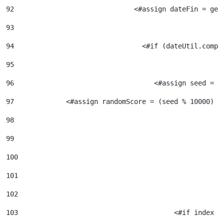
92
				<#assign dateFin = g
93
94
95
96
				     <#assign seed =
97
             <#assign randomScore = (seed % 10000) /
98
99
100
101
102
103
					  <#if index 