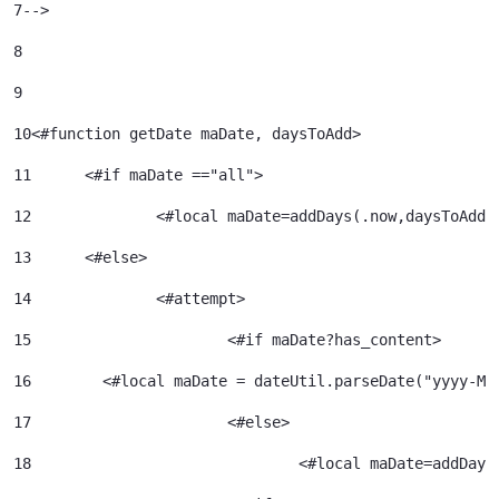
7
--> 
8
9
10
<#function getDate maDate, daysToAdd> 
11
	<#if maDate =="all"> 
12
		<#local maDate=addDays(.now,daysToAdd)
13
	<#else> 
14
		<#attempt> 
15
			<#if maDate?has_content> 
16
        <#local maDate = dateUtil.parseDate("yyyy-MM
17
			<#else> 
18
				<#local maDate=addDa