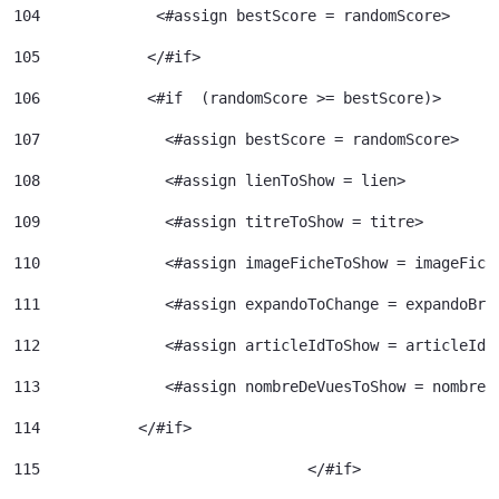
104
             <#assign bestScore = randomScore> 
105
            </#if> 
106
            <#if  (randomScore >= bestScore)> 
107
              <#assign bestScore = randomScore> 
108
              <#assign lienToShow = lien> 
109
              <#assign titreToShow = titre> 
110
              <#assign imageFicheToShow = imageFich
111
              <#assign expandoToChange = expandoBri
112
              <#assign articleIdToShow = articleId>
113
              <#assign nombreDeVuesToShow = nombreD
114
           </#if> 
115
				 </#if> 