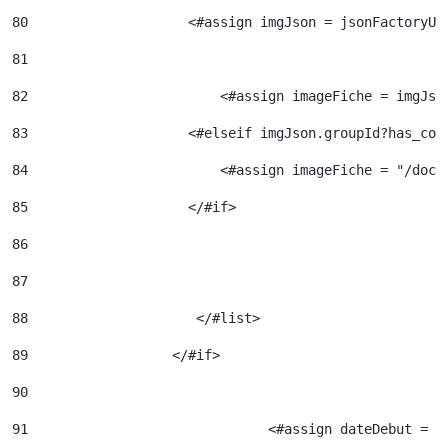
80
                    <#assign imgJson = jsonFactoryUt
81
82
                  	  <#assign imageFiche = img
83
                    <#elseif imgJson.groupId?has_con
84
                  	  <#assign image
85
                    </#if> 
86
87
88
		       </#list> 
89
		    </#if> 
90
91
				<#assign dateDebut =