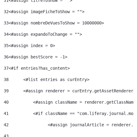
31
<#assign titreToShow = ""> 
32
<#assign imageFicheToShow = "">	 
33
<#assign nombreDeVuesToShow = 10000000>	 
34
<#assign expandoToChange = ""> 
35
<#assign index = 0>	 
36
<#assign bestScore = -1> 
37
<#if entries?has_content> 
38
	<#list entries as curEntry> 
39
    	<#assign renderer = curEntry.getAssetRenderer(
40
	    <#assign className = renderer.getClassName
41
	    <#if className == "com.liferay.journal.mod
42
	          <#assign journalArticle = renderer.g
43