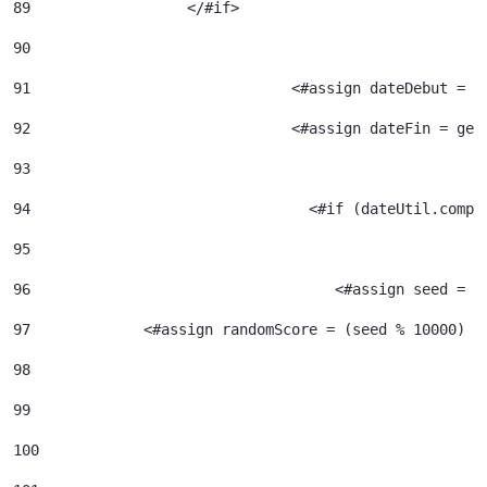
89
		    </#if> 
90
91
				<#assign dateDebut =
92
				<#assign dateFin = g
93
94
95
96
				     <#assign seed =
97
             <#assign randomScore = (seed % 10000) /
98
99
100