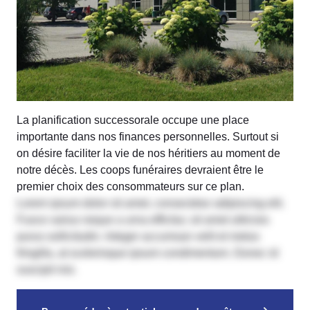
La planification successorale occupe une place
importante dans nos finances personnelles. Surtout si
on désire faciliter la vie de nos héritiers au moment de
notre décès. Les coops funéraires devraient être le
premier choix des consommateurs sur ce plan.
Lorem ipsum dolor sit amet, consectetur adipiscing elit.
Fusce varius neque a urna efficitur, sit amet ultricies
purus sollicitudin. Integer accumsan velit et metus
fringilla, at scelerisque ipsum condimentum. Donec id
suscipit nisi.