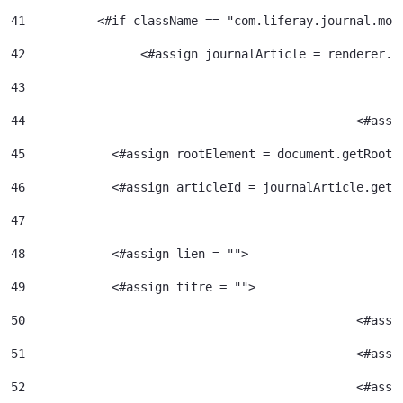
41
	    <#if className == "com.liferay.journal.mod
42
	          <#assign journalArticle = renderer.g
43
44
						<
45
            <#assign rootElement = document.getRootE
46
            <#assign articleId = journalArticle.getA
47
48
            <#assign lien = ""> 
49
            <#assign titre = ""> 
50
						<#
51
52
						<#