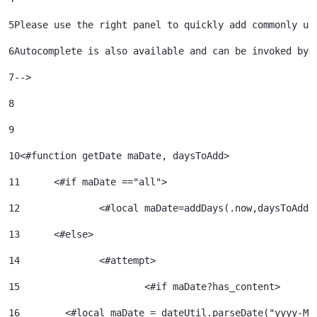
5
Please use the right panel to quickly add commonly us
6
Autocomplete is also available and can be invoked by 
7
--> 
8
9
10
<#function getDate maDate, daysToAdd> 
11
	<#if maDate =="all"> 
12
		<#local maDate=addDays(.now,daysToAdd)
13
	<#else> 
14
		<#attempt> 
15
			<#if maDate?has_content> 
16
        <#local maDate = dateUtil.parseDate("yyyy-MM