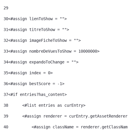
29
30
<#assign lienToShow = ""> 
31
<#assign titreToShow = ""> 
32
<#assign imageFicheToShow = "">	 
33
<#assign nombreDeVuesToShow = 10000000>	 
34
<#assign expandoToChange = ""> 
35
<#assign index = 0>	 
36
<#assign bestScore = -1> 
37
<#if entries?has_content> 
38
	<#list entries as curEntry> 
39
    	<#assign renderer = curEntry.getAssetRenderer(
40
	    <#assign className = renderer.getClassName