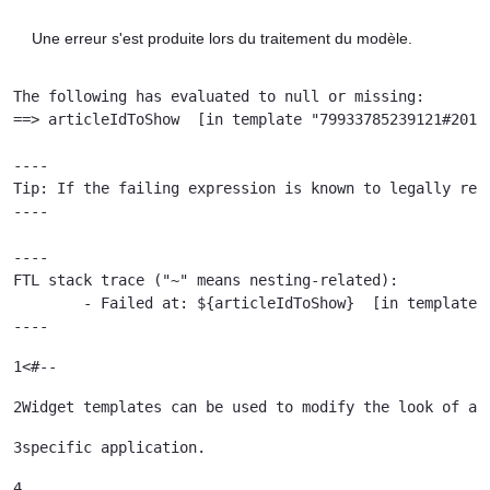
Une erreur s'est produite lors du traitement du modèle.
The following has evaluated to null or missing:

==> articleIdToShow  [in template "79933785239121#20119
----

Tip: If the failing expression is known to legally ref
----

----

FTL stack trace ("~" means nesting-related):

	- Failed at: ${articleIdToShow}  [in template "79933785239121#20119#41645" at line 122, column 51]

----
1
<#-- 
2
Widget templates can be used to modify the look of a 
3
specific application. 
4