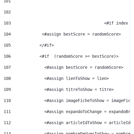
101
102
103
					  <#if index 
104
             <#assign bestScore = randomScore> 
105
            </#if> 
106
            <#if  (randomScore >= bestScore)> 
107
              <#assign bestScore = randomScore> 
108
              <#assign lienToShow = lien> 
109
              <#assign titreToShow = titre> 
110
              <#assign imageFicheToShow = imageFich
111
              <#assign expandoToChange = expandoBri
112
              <#assign articleIdToShow = articleId>
113
              <#assign nombreDeVuesToShow = nombreD