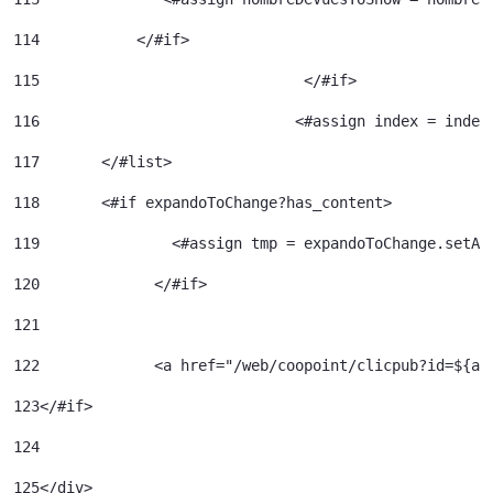
114
           </#if> 
115
				 </#if> 
116
				<#assign index = inde
117
	  </#list> 
118
	  <#if expandoToChange?has_content> 
119
120
		</#if> 	 
121
122
		<a href="/web/coopoint/clicpub?id=${
123
</#if> 
124
125
</div> 