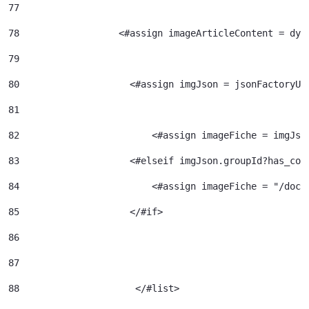
77
78
                  <#assign imageArticleContent = dyn
79
80
                    <#assign imgJson = jsonFactoryUt
81
82
                  	  <#assign imageFiche = img
83
                    <#elseif imgJson.groupId?has_con
84
                  	  <#assign image
85
                    </#if> 
86
87
88
		       </#list> 