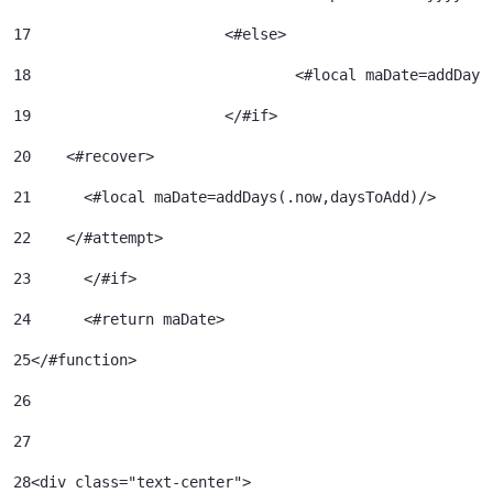
17
			<#else> 
18
				<#local maDate=addDa
19
			</#if> 
20
    <#recover> 
21
      <#local maDate=addDays(.now,daysToAdd)/> 
22
    </#attempt> 
23
	</#if> 
24
	<#return maDate> 
25
</#function> 
26
27
28
<div class="text-center"> 