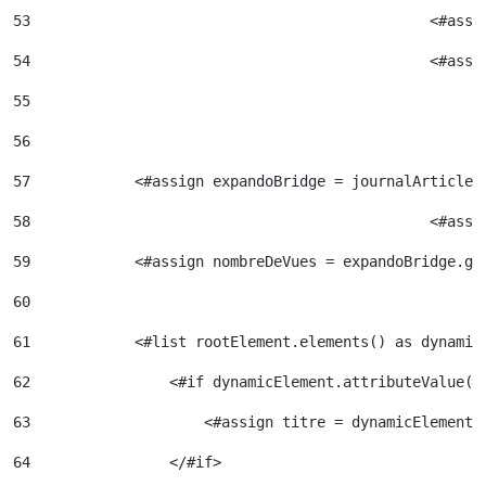
53
						<#
54
						<
55
56
57
            <#assign expandoBridge = journalArticle.
58
						<
59
            <#assign nombreDeVues = expandoBridge.ge
60
61
            <#list rootElement.elements() as dynamic
62
                <#if dynamicElement.attributeValue("
63
                    <#assign titre = dynamicElement.
64
                </#if> 